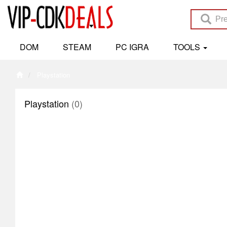
DOM
STEAM
PC IGRA
TOOLS
Playstation
Playstation
(0)