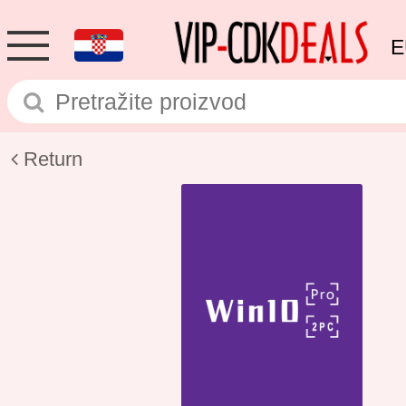
E
Return