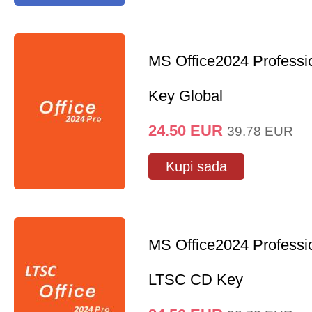
MS Office2024 Professi
Key Global
24.50
EUR
39.78
EUR
Kupi sada
MS Office2024 Professi
LTSC CD Key