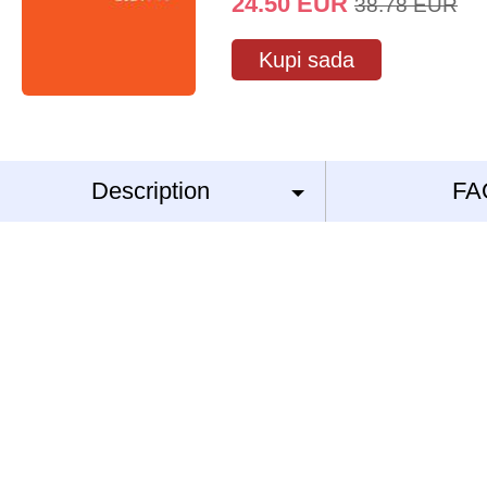
24.50
EUR
38.78
EUR
Kupi sada
Description
FA