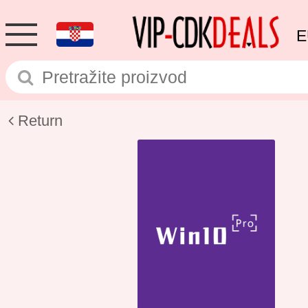
E
Return