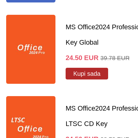
MS Office2024 Professi
Key Global
24.50
EUR
39.78
EUR
Kupi sada
MS Office2024 Professi
LTSC CD Key