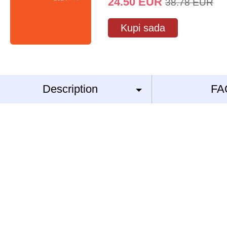
24.50
EUR
38.78
EUR
Kupi sada
Description
FA