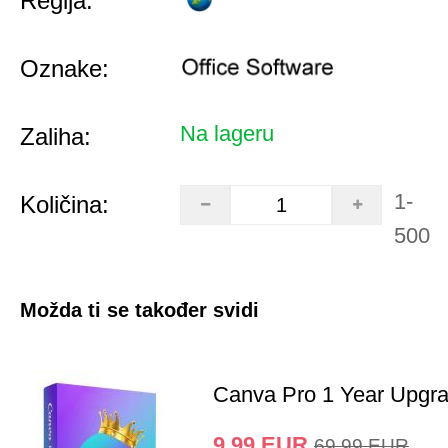
Regija:
Oznake:
Na lageru
Zaliha:
1-
Količina:
500
Možda ti se također svidi
Canva Pro 1 Year Upgr
9.99
EUR
69.99
EUR