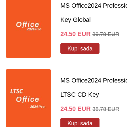
MS Office2024 Professi
Key Global
24.50
EUR
39.78
EUR
Kupi sada
MS Office2024 Professi
LTSC CD Key
24.50
EUR
38.78
EUR
Kupi sada