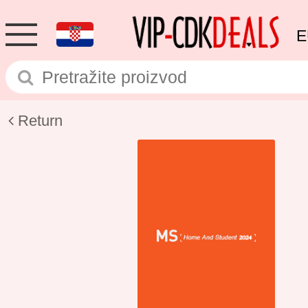
E
Return