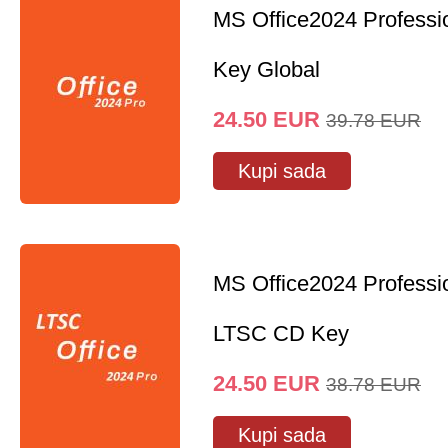
MS Office2024 Professi
Key Global
24.50
EUR
39.78
EUR
Kupi sada
MS Office2024 Professi
LTSC CD Key
24.50
EUR
38.78
EUR
Kupi sada