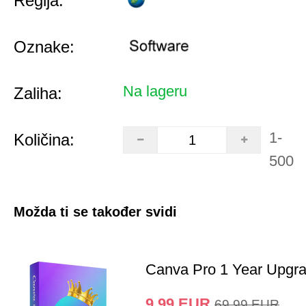
Regija:
Oznake:
Na lageru
Zaliha:
1-
Količina:
500
Možda ti se također svidi
Canva Pro 1 Year Upgr
9.99
EUR
69.99
EUR