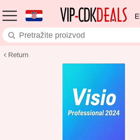
E
Return